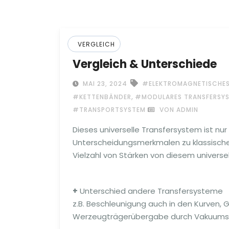
VERGLEICH
Vergleich & Unterschiede
MAI 23, 2024
#ELEKTROMAGNETISCHES
,
#KETTENBÄNDER
#MODULARES TRANSFERSY
#TRANSPORTSYSTEM
VON ADMIN
Dieses universelle Transfersystem ist nur 
Unterscheidungsmerkmalen zu klassisch
Vielzahl von Stärken von diesem univer
+
Unterschied andere Transfersysteme
z.B. Beschleunigung auch in den Kurven, 
Werzeugträgerübergabe durch Vakuum