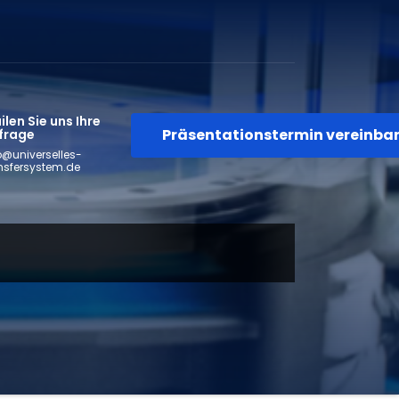
len Sie uns Ihre
Präsentationstermin vereinba
frage
o@universelles-
nsfersystem.de