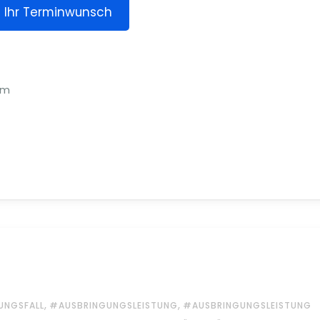
Ihr Terminwunsch
em
,
,
NGSFALL
#AUSBRINGUNGSLEISTUNG
#AUSBRINGUNGSLEISTUNG