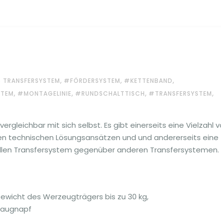
,
,
,
 TRANSFERSYSTEM
#FÖRDERSYSTEM
#KETTENBAND
,
,
,
,
STEM
#MONTAGELINIE
#RUNDSCHALTTISCH
#TRANSFERSYSTEM
vergleichbar mit sich selbst. Es gibt einerseits eine Vielzahl 
en technischen Lösungsansätzen und und andererseits eine
sellen Transfersystem gegenüber anderen Transfersystemen.
Gewicht des Werzeugträgers bis zu 30 kg,
saugnapf