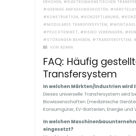
,
ERHÖHEN
#ELEKTROMAGNETISCHEN TRANSFE
,
#GERINGE ANPASSUNGSKOSTEN
#HERSTELLK
,
,
#KONSTRUKTION
#KONZEPTLANUNG
#KONZ
,
#MODULARES TRANSFERSYSTEM
#MONTAGELI
,
,
#PFLICHTENHEFT
#RISIKO VERRINGERN
#RUN
,
,
#STÖRUNGEN BEHEBEN
#TRANSFERSYSTEM
VON ADMIN
FAQ: Häufig gestell
Transfersystem
In welchen Märkten/Industrien wird 
Dieses universelle Transfersystem wird b
Biowissenschaften (medizinische Geräte 
Konsumgüter, EV-Batterien, Energie und
In welchen Maschinenbauunternehme
eingesetzt?