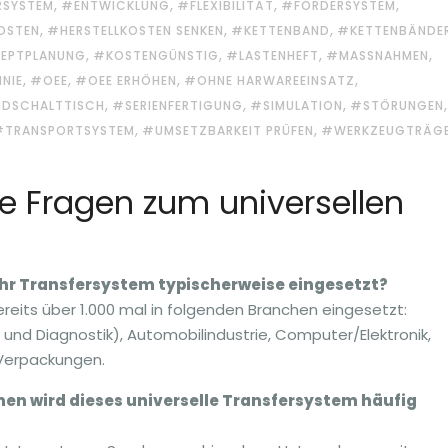
,
,
,
,
RSYSTEM
#ENTWICKLUNG
#FLEXIBILITÄT
#FÖRDERSYSTEM
,
,
,
OSTEN
#HERSTELLKOSTEN SENKEN
#KETTENBAND
#KETTENBÄNDE
,
,
,
,
EPTPLANUNG
#KOSTENGÜNSTIG
#LASTENHEFT
#MASSNAHMEN
,
,
,
,
NIE
#OEE
#OEE ERHÖHEN
#OHNE HARWAREEINSATZ
,
,
,
,
DSCHALTTISCH
#SERIENFERTIGUNG
#SIMULATION
#STÖRUNGEN
,
,
#TRANSPORTSYSTEM
#UMSETZBARKEIT PRÜFEN
#WERKZEUGTRÄG
te Fragen zum universellen
Ihr Transfersystem typischerweise eingesetzt?
ereits über 1.000 mal in folgenden Branchen eingesetzt:
und Diagnostik), Automobilindustrie, Computer/Elektronik,
 Verpackungen.
n wird dieses universelle Transfersystem häufig