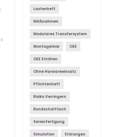
,
Lastenheft
R
MAßnahmen
Modulares Transfersystem
ER
Montagelinie
OEE
OEE Erhöhen
Ohne Harwareeinsatz
Pflichtenheft
Risiko Verringern
Rundschalttisch
Serienfertigung
Simulation
Störungen