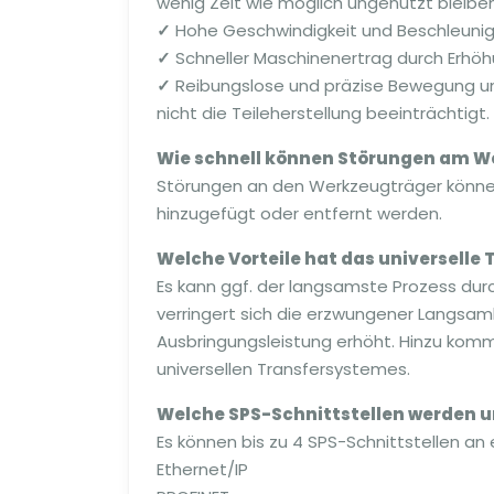
wenig Zeit wie möglich ungenutzt bleiben
✓
Hohe Geschwindigkeit und Beschleunigun
✓
Schneller Maschinenertrag durch Erhöh
✓
Reibungslose und präzise Bewegung und
nicht die Teileherstellung beeinträchtigt.
Wie schnell können Störungen am W
Störungen an den Werkzeugträger könne
hinzugefügt oder entfernt werden.
Welche Vorteile hat das universelle
Es kann ggf. der langsamste Prozess du
verringert sich die erzwungener Langsam
Ausbringungsleistung erhöht. Hinzu kommt
universellen Transfersystemes.
Welche SPS-Schnittstellen werden u
Es können bis zu 4 SPS-Schnittstellen 
Ethernet/IP