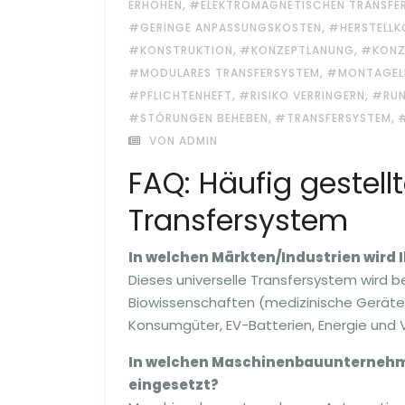
,
ERHÖHEN
#ELEKTROMAGNETISCHEN TRANSFE
,
#GERINGE ANPASSUNGSKOSTEN
#HERSTELLK
,
,
#KONSTRUKTION
#KONZEPTLANUNG
#KONZ
,
#MODULARES TRANSFERSYSTEM
#MONTAGELI
,
,
#PFLICHTENHEFT
#RISIKO VERRINGERN
#RUN
,
,
#STÖRUNGEN BEHEBEN
#TRANSFERSYSTEM
VON ADMIN
FAQ: Häufig gestell
Transfersystem
In welchen Märkten/Industrien wird 
Dieses universelle Transfersystem wird b
Biowissenschaften (medizinische Geräte 
Konsumgüter, EV-Batterien, Energie und
In welchen Maschinenbauunternehme
eingesetzt?