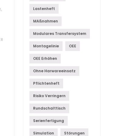
,
Lastenheft
R
MAßnahmen
Modulares Transfersystem
ER
Montagelinie
OEE
OEE Erhöhen
Ohne Harwareeinsatz
Pflichtenheft
Risiko Verringern
Rundschalttisch
Serienfertigung
Simulation
Störungen