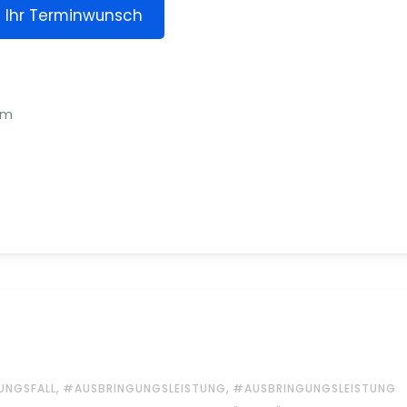
Ihr Terminwunsch
em
,
,
NGSFALL
#AUSBRINGUNGSLEISTUNG
#AUSBRINGUNGSLEISTUNG