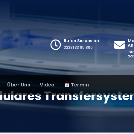
Rufen Sie uns an
Mai
An
02381 33 95 890
inf
tra
Über Uns
Video
Termin
ulares Transfersyst