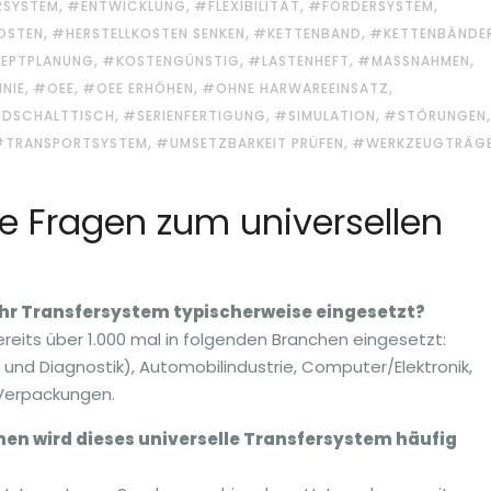
,
,
,
,
RSYSTEM
#ENTWICKLUNG
#FLEXIBILITÄT
#FÖRDERSYSTEM
,
,
,
OSTEN
#HERSTELLKOSTEN SENKEN
#KETTENBAND
#KETTENBÄNDE
,
,
,
,
EPTPLANUNG
#KOSTENGÜNSTIG
#LASTENHEFT
#MASSNAHMEN
,
,
,
,
NIE
#OEE
#OEE ERHÖHEN
#OHNE HARWAREEINSATZ
,
,
,
,
DSCHALTTISCH
#SERIENFERTIGUNG
#SIMULATION
#STÖRUNGEN
,
,
#TRANSPORTSYSTEM
#UMSETZBARKEIT PRÜFEN
#WERKZEUGTRÄG
te Fragen zum universellen
Ihr Transfersystem typischerweise eingesetzt?
ereits über 1.000 mal in folgenden Branchen eingesetzt:
und Diagnostik), Automobilindustrie, Computer/Elektronik,
 Verpackungen.
n wird dieses universelle Transfersystem häufig