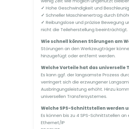
wenig Zeit wie möglich ungenutzt bleiben
✓
Hohe Geschwindigkeit und Beschleunigun
✓
Schneller Maschinenertrag durch Erhöh
✓
Reibungslose und präzise Bewegung und
nicht die Teileherstellung beeinträchtigt.
Wie schnell können Störungen am W
Störungen an den Werkzeugträger könne
hinzugefügt oder entfernt werden.
Welche Vorteile hat das universelle
Es kann ggf. der langsamste Prozess du
verringert sich die erzwungener Langsam
Ausbringungsleistung erhöht. Hinzu kommt
universellen Transfersystemes.
Welche SPS-Schnittstellen werden u
Es können bis zu 4 SPS-Schnittstellen 
Ethernet/IP