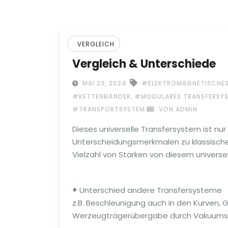
VERGLEICH
Vergleich & Unterschiede
MAI 23, 2024
#ELEKTROMAGNETISCHES
,
#KETTENBÄNDER
#MODULARES TRANSFERSY
#TRANSPORTSYSTEM
VON ADMIN
Dieses universelle Transfersystem ist nur 
Unterscheidungsmerkmalen zu klassisch
Vielzahl von Stärken von diesem univer
+
Unterschied andere Transfersysteme
z.B. Beschleunigung auch in den Kurven, 
Werzeugträgerübergabe durch Vakuum