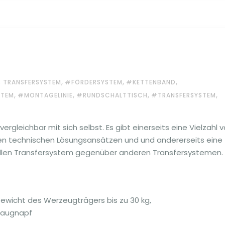
,
,
,
 TRANSFERSYSTEM
#FÖRDERSYSTEM
#KETTENBAND
,
,
,
,
STEM
#MONTAGELINIE
#RUNDSCHALTTISCH
#TRANSFERSYSTEM
vergleichbar mit sich selbst. Es gibt einerseits eine Vielzahl 
en technischen Lösungsansätzen und und andererseits eine
sellen Transfersystem gegenüber anderen Transfersystemen.
Gewicht des Werzeugträgers bis zu 30 kg,
saugnapf