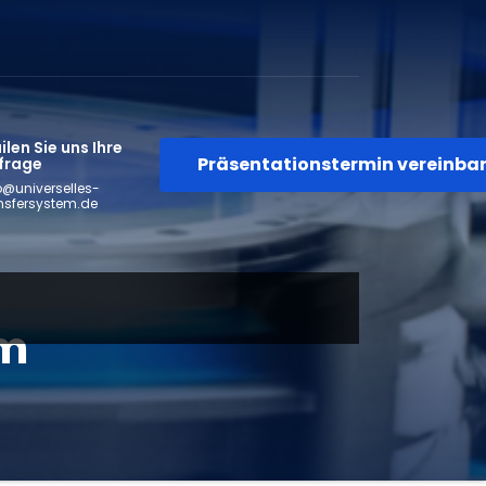
len Sie uns Ihre
Präsentationstermin vereinba
frage
o@universelles-
nsfersystem.de
em